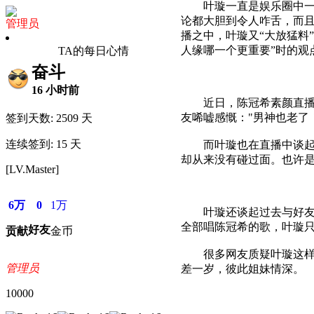
叶璇一直是娱乐圈中一个
论都大胆到令人咋舌，而且
管理员
播之中，叶璇又“大放猛料
人缘哪一个更重要”时的观
TA的每日心情
奋斗
16 小时前
近日，陈冠希素颜直播，
友唏嘘感慨："男神也老了
签到天数: 2509 天
连续签到: 15 天
而叶璇也在直播中谈起如
却从来没有碰过面。也许是
[LV.Master]
6万
0
1万
叶璇还谈起过去与好友胡
全部唱陈冠希的歌，叶璇只
好友
贡献
金币
很多网友质疑叶璇这样大
管理员
差一岁，彼此姐妹情深。
10000