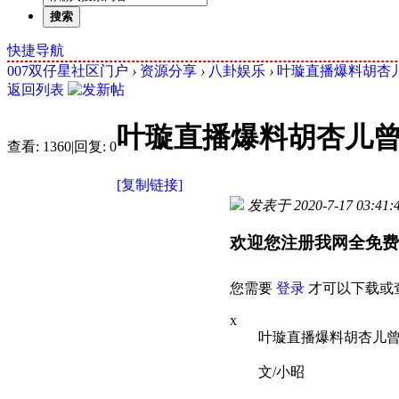
搜索
快捷导航
007双仔星社区门户
›
资源分享
›
八卦娱乐
›
叶璇直播爆料胡杏儿
返回列表
叶璇直播爆料胡杏儿
查看:
1360
|
回复:
0
[复制链接]
发表于 2020-7-17 03:41:
欢迎您注册我网全免费
您需要
登录
才可以下载或
x
叶璇直播爆料胡杏儿曾疯
文/小昭