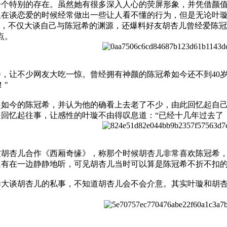
特别的存在。虽然她有很多深入人心的荧屏形象，并凭借颜值
在谈恋爱的时候经常做出一些让人看不懂的行为，但是无论叶璇
”，不仅大谈自己与陈冠希的渊源，还爆料好友胡杏儿曾经爱陈
点。
让不少网友大吃一惊。曾经拥有神颜的陈冠希如今还不到40岁
！"
今的陈冠希，并认为他的确看上去老了不少，由此回忆起自己
回忆起往事，让感性的叶璇不由得叹息道：“已经十几年过去了
杏儿合作《西厢奇缘》，称那个时候胡杏儿非常喜欢陈冠希，甚
有在一边静静地听，可见胡杏儿当时可以算是陈冠希不折不扣的
谈胡杏儿的私事，不知道胡杏儿会不会介意。其实叶璇和胡杏