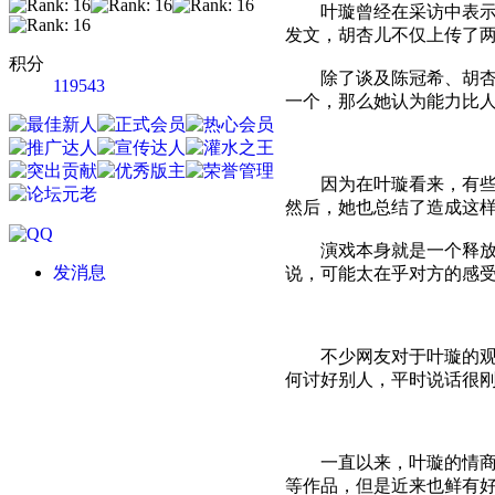
叶璇曾经在采访中表示自己
发文，胡杏儿不仅上传了
积分
除了谈及陈冠希、胡杏儿
119543
一个，那么她认为能力比
因为在叶璇看来，有些演
然后，她也总结了造成这
演戏本身就是一个释放真
发消息
说，可能太在乎对方的感
不少网友对于叶璇的观点
何讨好别人，平时说话很刚
一直以来，叶璇的情商被
等作品，但是近来也鲜有