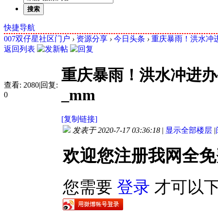
搜索
快捷导航
007双仔星社区门户
›
资源分享
›
今日头条
›
重庆暴雨！洪水冲进
返回列表
重庆暴雨！洪水冲进办
查看:
2080
|
回复:
_mm
0
[复制链接]
发表于 2020-7-17 03:36:18
|
显示全部楼层
|
欢迎您注册我网全免
您需要
登录
才可以下