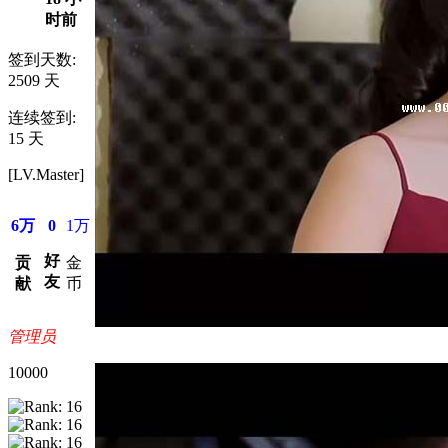
时前
签到天数:
2509 天
连续签到:
15 天
[LV.Master]
6万
0
1万
好
贡
金
友
献
币
管理员
10000