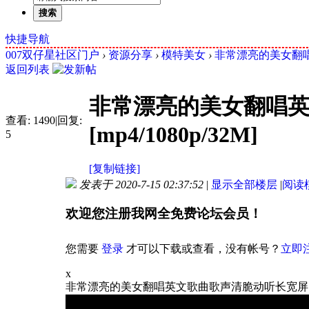
搜索
快捷导航
007双仔星社区门户
›
资源分享
›
模特美女
›
非常漂亮的美女翻唱英文
返回列表
非常漂亮的美女翻唱
查看:
1490
|
回复:
[mp4/1080p/32M]
5
[复制链接]
发表于 2020-7-15 02:37:52
|
显示全部楼层
|
阅读
欢迎您注册我网全免费论坛会员！
您需要
登录
才可以下载或查看，没有帐号？
立即
x
非常漂亮的美女翻唱英文歌曲歌声清脆动听长宽屏[mp4/