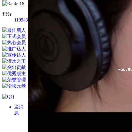
积分
119543
发消
息