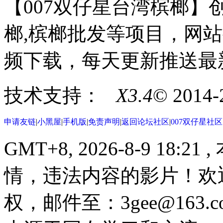
【007双仔星台湾槟榔】创
榔,槟榔批发等项目，网站
频下载，每天更新推送最
技术支持：
X3.4
© 2014
申请友链
|
小黑屋
|
手机版
|
免责声明
|
返回论坛社区
|
007双仔星社
GMT+8, 2026-8-9 18:21
,
情，违法内容的影片！欢
权，邮件至：3gee@16