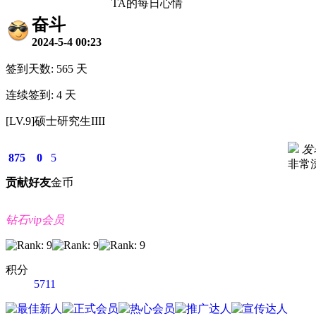
TA的每日心情
奋斗
2024-5-4 00:23
签到天数: 565 天
连续签到: 4 天
[LV.9]硕士研究生IIII
发表
875
0
5
非常
贡献
好友
金币
钻石vip会员
积分
5711