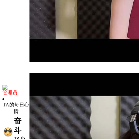
管理员
TA的每日心
情
奋
斗
18 小