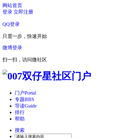
网站首页
登录
立即注册
QQ登录
只需一步，快速开始
微博登录
扫一扫，访问微社区
门户
Portal
专题
BBS
导读
Guide
排行
帮助
搜索