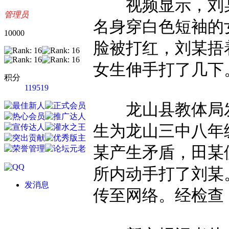
视频显示，刘某
管理员
名身穿白色短袖的
10000
脸被打红，刘某捂
女生伸手打了几下
积分
119519
龙山县教体局发布
生为龙山三中八年
某产生矛盾，田某
所内动手打了刘某
发消息
传至网络。经检查