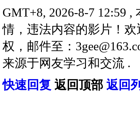
GMT+8, 2026-8-7 12:59
,
情，违法内容的影片！欢
权，邮件至：3gee@16
来源于网友学习和交流 .
快速回复
返回顶部
返回