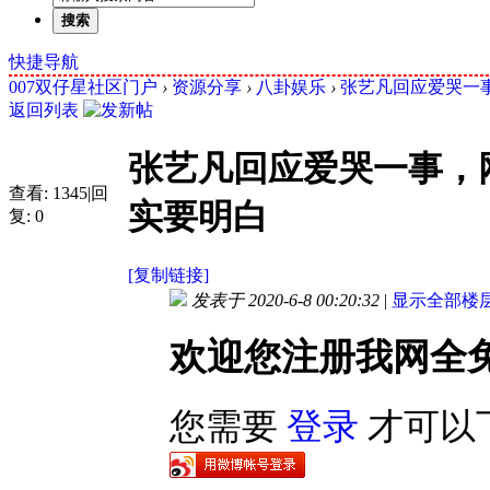
搜索
快捷导航
007双仔星社区门户
›
资源分享
›
八卦娱乐
›
张艺凡回应爱哭一事
返回列表
张艺凡回应爱哭一事，
查看:
1345
|
回
实要明白
复:
0
[复制链接]
发表于 2020-6-8 00:20:32
|
显示全部楼
欢迎您注册我网全
您需要
登录
才可以