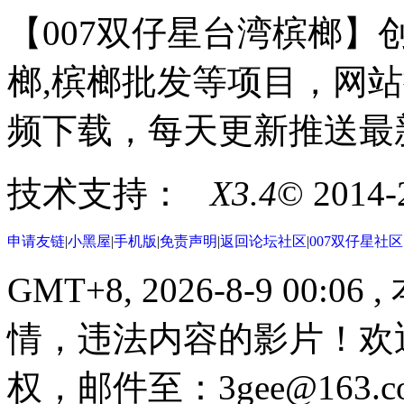
【007双仔星台湾槟榔】创
榔,槟榔批发等项目，网站
频下载，每天更新推送最
技术支持：
X3.4
© 2014
申请友链
|
小黑屋
|
手机版
|
免责声明
|
返回论坛社区
|
007双仔星社
GMT+8, 2026-8-9 00:06
,
情，违法内容的影片！欢
权，邮件至：3gee@16