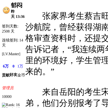
郁闷
昨
张家界考生蔡吉旺
天 13:36
沙航院，曾经获得湖
签到天数:
2508 天
格审查资料时，还提交
连续签到: 14
天
告诉记者，“我连续两
[LV.Master]
里的环境好，学生管
6万
0
1万
来的。”
好友
贡献
金币
管理员
来自岳阳的考生宋
10000
弟，他们分别报考了