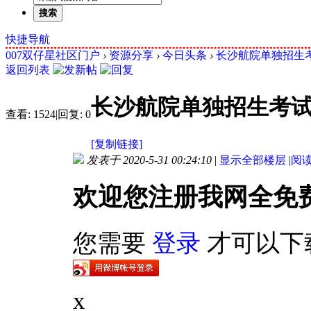
搜索
快捷导航
007双仔星社区门户
›
资源分享
›
今日头条
›
长沙航院单独招生
返回列表
长沙航院单独招生考
查看:
1524
|
回复:
0
[复制链接]
发表于 2020-5-31 00:24:10
|
显示全部楼层
|
阅
欢迎您注册我网全免
您需要
登录
才可以下
x