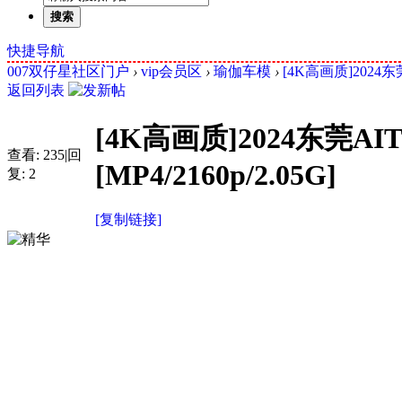
搜索
快捷导航
007双仔星社区门户
›
vip会员区
›
瑜伽车模
›
[4K高画质]2024东
返回列表
[4K高画质]2024东莞
查看:
235
|
回
[MP4/2160p/2.05G]
复:
2
[复制链接]