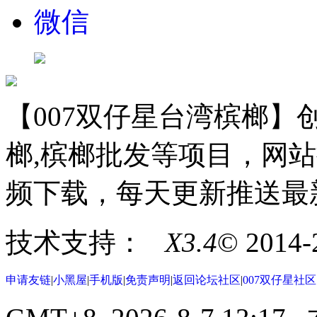
微信
【007双仔星台湾槟榔】创
榔,槟榔批发等项目，网站
频下载，每天更新推送最
技术支持：
X3.4
© 2014
申请友链
|
小黑屋
|
手机版
|
免责声明
|
返回论坛社区
|
007双仔星社