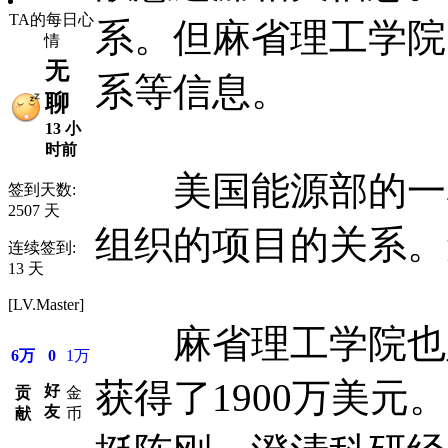
TA的每日心
系。但麻省理工学院
情
无
系等信息。
聊
13 小
时前
美国能源部的一名高
签到天数:
2507 天
组织的项目的关系。
连续签到:
13 天
[LV.Master]
麻省理工学院也坚
6万
0
1万
获得了1900万美元
好
贡
金
友
献
币