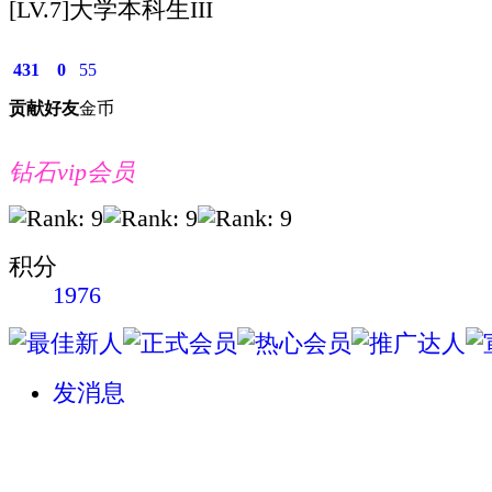
[LV.7]大学本科生III
431
0
55
贡献
好友
金币
钻石vip会员
积分
1976
发消息