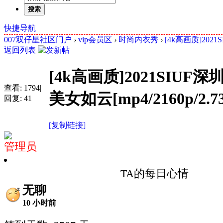
搜索
快捷导航
007双仔星社区门户
›
vip会员区
›
时尚内衣秀
›
[4k高画质]20
返回列表
[4k高画质]2021SI
查看:
1794
|
美女如云[mp4/2160p/2.7
回复:
41
[复制链接]
管理员
TA的每日心情
无聊
10 小时前