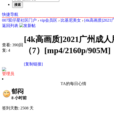
搜索
快捷导航
007双仔星社区门户
›
vip会员区
›
比基尼美女
›
[4k高画质]20
返回列表
[4k高画质]2021广
查看:
390
|
回
（7）[mp4/2160p/905M]
复:
4
[复制链接]
管理员
TA的每日心情
郁闷
8 小时前
签到天数: 2508 天