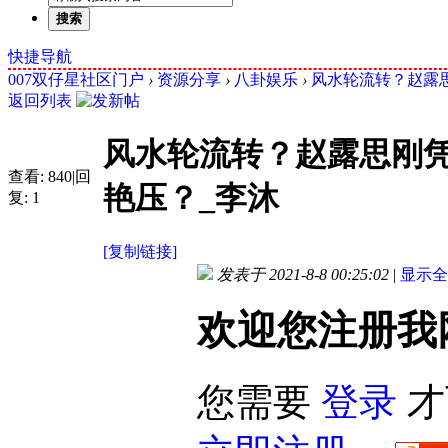
搜索
快捷导航
007双仔星社区门户
›
资源分享
›
八卦娱乐
›
风水轮流转？赵露思
返回列表
风水轮流转？赵露思刚
查看:
840
|
回
艳压？_李沐
复:
1
[复制链接]
发表于 2021-8-8 00:25:02
|
显示全
欢迎您注册我
您需要
登录
才