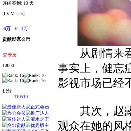
连续签到: 13 天
[LV.Master]
6万
0
1万
好友
贡献
金币
从剧情来看
管理员
事实上，健忘
10000
影视市场已经
积分
119519
其次，赵露
观众在她的风