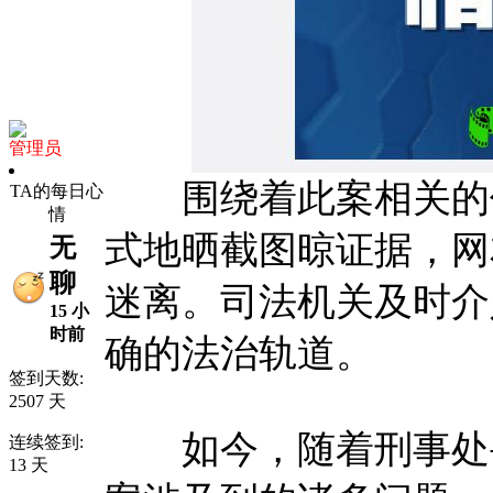
管理员
围绕着此案相关的传
TA的每日心
情
式地晒截图晾证据，网
无
聊
迷离。司法机关及时介
15 小
时前
确的法治轨道。
签到天数:
2507 天
如今，随着刑事处罚
连续签到:
13 天