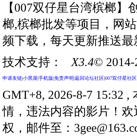
【007双仔星台湾槟榔】创
榔,槟榔批发等项目，网站
频下载，每天更新推送最
技术支持：
X3.4
© 2014
申请友链
|
小黑屋
|
手机版
|
免责声明
|
返回论坛社区
|
007双仔星社
GMT+8, 2026-8-7 15:32
,
情，违法内容的影片！欢
权，邮件至：3gee@16