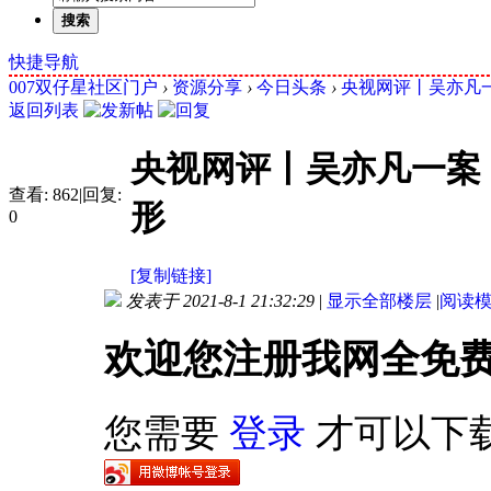
搜索
快捷导航
007双仔星社区门户
›
资源分享
›
今日头条
›
央视网评丨吴亦凡一
返回列表
央视网评丨吴亦凡一案
查看:
862
|
回复:
形
0
[复制链接]
发表于 2021-8-1 21:32:29
|
显示全部楼层
|
阅读
欢迎您注册我网全免
您需要
登录
才可以下