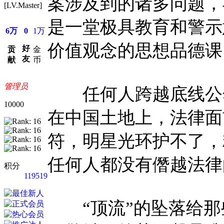
案涉及到的诸多问题，
[LV.Master]
是一堂极具教育和警示
6万
0
1万
价值观念的思想品德课
好
贡
金
友
献
币
管理员
任何人跨越底线公然
10000
在中国土地上，法律面
符，明星光环护不了，
任何人都没有僭越法律
积分
119519
“顶流”的坠落给那