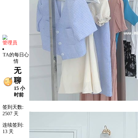
管理员
TA的每日心
情
无
聊
15 小
时前
签到天数:
2507 天
连续签到:
13 天