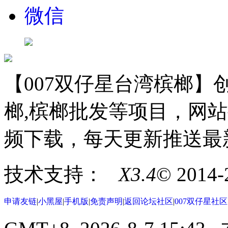
微信
【007双仔星台湾槟榔】创
榔,槟榔批发等项目，网站
频下载，每天更新推送最
技术支持：
X3.4
© 2014
申请友链
|
小黑屋
|
手机版
|
免责声明
|
返回论坛社区
|
007双仔星社