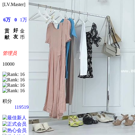
[LV.Master]
6万
0
1万
好
贡
金
友
献
币
管理员
10000
积分
119519