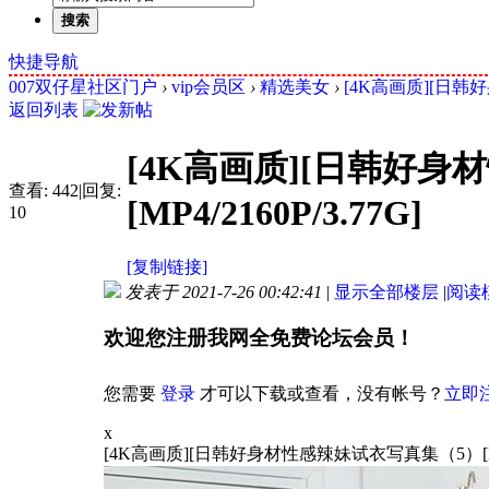
搜索
快捷导航
007双仔星社区门户
›
vip会员区
›
精选美女
›
[4K高画质][日韩好
返回列表
[4K高画质][日韩好
查看:
442
|
回复:
[MP4/2160P/3.77G]
10
[复制链接]
发表于 2021-7-26 00:42:41
|
显示全部楼层
|
阅读
欢迎您注册我网全免费论坛会员！
您需要
登录
才可以下载或查看，没有帐号？
立即
x
[4K高画质][日韩好身材性感辣妹试衣写真集（5）[MP4/2