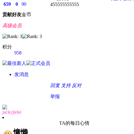
659
0
90
455555555555
贡献
好友
金币
高级会员
积分
958
发消息
回复
支持
反对
举报
jackyjieke
TA的每日心情
慵懒