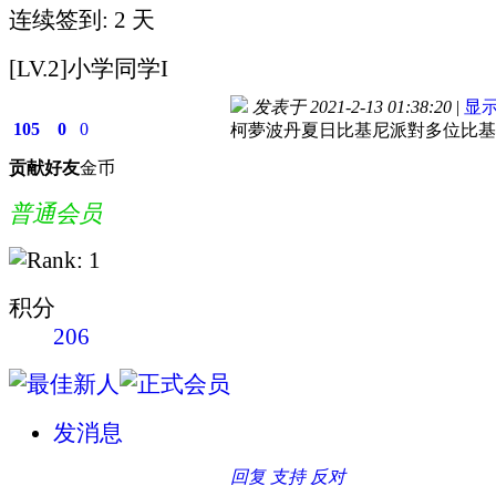
连续签到: 2 天
[LV.2]小学同学I
发表于 2021-2-13 01:38:20
|
显
105
0
0
柯夢波丹夏日比基尼派對多位比基
贡献
好友
金币
普通会员
积分
206
发消息
回复
支持
反对