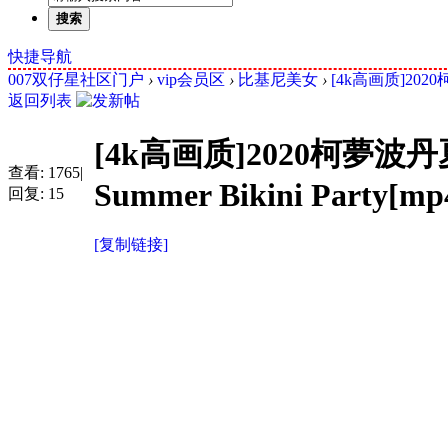
搜索
快捷导航
007双仔星社区门户
›
vip会员区
›
比基尼美女
›
[4k高画质]20
返回列表
[4k高画质]2020柯
查看:
1765
|
Summer Bikini Party[mp
回复:
15
[复制链接]